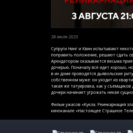
28 июля 2025
Супруги Нинг и Квин испытывают некот
поправить положение, решают сдать св
Арендатором оказывается весьма прия
дочерью. Поначалу всё идет хорошо, но
в их доме проводятся дьявольские риту
собственном муже: он уходит из кварти
такая же татуировка, как у съёмщиков
дочери начинает угрожать некая сущно
Фильм ужасов «Кукла. Реинкарнация зла»
киноканале «Настоящее Страшное Тел