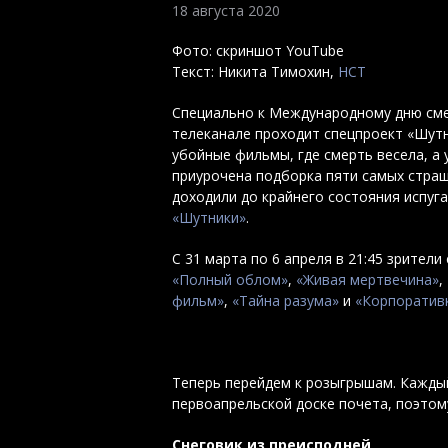
18 августа 2020
Фото: скриншот YouTube
Текст: Никита Тимохин,
НСТ
Специально к Международному дню сме
телеканале проходит спецпроект «Шутн
убойные фильмы, где смерть весела, а
приурочена подборка пяти самых стра
доходили до крайнего состояния испуг
«Шутники»
.
С 31 марта по 6 апреля в 21:45 зрители
«Полный облом»
,
«Живая мертвечина»
,
фильм»
,
«Тайна разума»
и
«Корпоратив
Теперь перейдем к розыгрышам. Каждый
первоапрельской доске почета, поэтом
Снеговик из преисподней