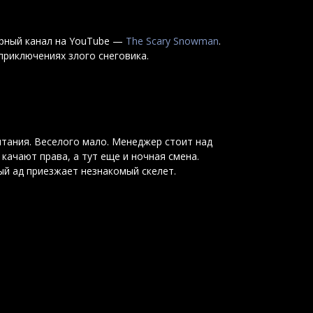
ярный канал на YouTube —
The Scary Snowman
.
риключениях злого снеговика.
тания. Веселого мало. Менеджер стоит над
качают права, а тут еще и ночная смена.
ный ад приезжает незнакомый скелет.