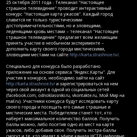
25 октября 2011 года - Телеканал "Настоящее
страшное телевидение" проводит интерактивный
конкурс "Настоящая карта ужасов". Каждый город
славится не только туристическими
достопримечательностями, но и зловещими,
леденящими кровь местами – телеканал "Настоящее
страшное телевидение" предлагает всем желающим
принять участие в необычном эксперименте –
дополнить карту своего города мистическими,
зловещими местами на сайте
http://karta.strashnoe.tv/
.
Специально для конкурса было разработано
приложение на основе сервиса "Яндекс.Карты". Для
участия в конкурсе, необходимо зайти на сайт
http://karta.strashnoe.tv/
и зарегистрироваться на нем
через свой аккаунт в одной из социальных сетей
(facebook.com, odnoklassniki.ru, vkontakte.ru, Мой Мир на
mail.ru). Участники конкурса будут исследовать карту
своего города и посещать его самые страшные и
мистические места. Победителем станет тот, кто
наберет максимальное количество баллов. Получить
баллы можно, либо посетив одно из мест на карте
ужасов, либо добавив свое. Получить экстра-баллы
смогут и те, кто увидят в эфире канала НСТВ цифровые