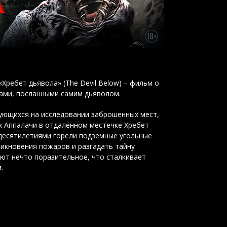
«Хребет дьявола» (The Devil Below) – фильм о
ами, посланными самим дьяволом.
ующихся на исследовании заброшенных мест,
х Аппалачи в отдалённом местечке Хребет
е десятилетиями горели подземные угольные
икновения пожаров и разгадать тайну
ют нечто поразительное, что сталкивает
.