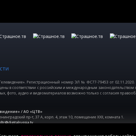
СТИ
елевидение». Регистрационный номер ЭЛ № ФС77-79453 от 02.11.2020.
щены в соответствии с российским и международным законодательством 
вых, фото, аудио и видеоматериалов возможно только с согласия правооб
видение» / АО «ЦТВ»
нинградский пр-т, 37 А, корп. 4, этаж 10, помещение XXII, комната 1.
dtr@digitalrussia.tv
е Телевидение» в отношении обработки персональных данных