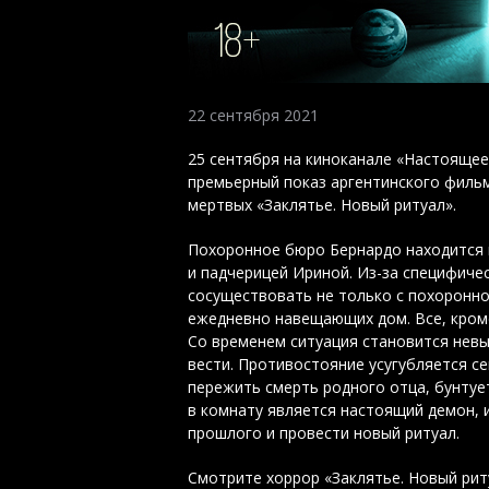
22 сентября 2021
25 сентября на киноканале «Настояще
премьерный показ аргентинского филь
мертвых «Заклятье. Новый ритуал».
Похоронное бюро Бернардо находится в
и падчерицей Ириной. Из-за специфиче
сосуществовать не только с похоронно
ежедневно навещающих дом. Все, кроме
Со временем ситуация становится нев
вести. Противостояние усугубляется с
пережить смерть родного отца, бунтуе
в комнату является настоящий демон, и
прошлого и провести новый ритуал.
Смотрите хоррор «Заклятье. Новый ри