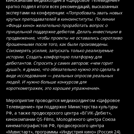
киноканалам медиахолдинга «Цифровое Телевидение»
кратко подвёл итоги всех рекомендаций, высказанных
экспертами на конференции: «
Попробовать звать новых
крутых преподавателей в киноинституты. По линии
«Фонда кино» желательно проработать вопрос о
прицельной поддержке дебютов. Делать инвестиции в
продвижение, чтобы проекты не оставались сиротливо
брошенными после того, как были произведены.
Соизмерять усилия, запускать только реализуемые
истории. Создать комфортную платформу для
дебютантов. Спросить у самих авторов: «чем горит
душа?», я думаю, что обязательно нужно это сделать в
виде исследования — реальных опросов реальных
людей. И нужно больше конкурсов для
короткометражек, это хорошее упражнение
».
Мероприятие проводится медиахолдингом «Цифровое
Телевидение» при поддержке Министерства культуры
РФ, а также продюсерского центра «ВГИК-Дебют»,
кинокомпании QS-Films, Молодёжного центра Союза
кинематографистов РФ, продюсерского центра
«Мувистарт», программы «Индустрия кино» (Россия 24).