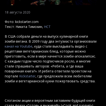
18 августа 2020
Фото: kickstarter.com
Текст: Никита Тимохин,
НСТ
В США собрали деньги на выпуск кулинарной книги
зомби-вегана. В 2009 году два энтузиаста организовали
канал на Youtube
, куда стали выкладывать видео с
рецептами вегетарианских блюд, которые можно
приготовить, если в мире начнется зомби-апокалипсис.
С каждым годом число подписчиков росло, и многие
стали спрашивать авторов: «Ребята, а где ваша
поваренная книга?». И ребята ответили проектом на
портале
Kickstarter
, где предложили всем любителям
зомби и вегетарианской кухни пожертвовать средства.
Слоганом акции и вероятным заглавием будущей книги
стала фраза «Готовь и выживай!» («Cook and survive!»).