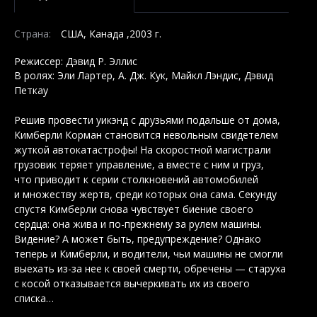
Страна:
США, Канада ,2003 г.
Режиссер: Дэвид Р. Эллис
В ролях: Эли Лартер, А. Дж. Кук, Майкл Лэндис, Дэвид
Петкау
Решив провести уикэнд с друзьями подальше от дома,
Кимберли Корман становится невольным свидетелем
жуткой автокатастрофы! На скоростной магистрали
грузовик теряет управление, а вместе с ним и груз,
что приводит к серии столкновений автомобилей
и множеству жертв, среди которых она сама. Секунду
спустя Кимберли снова чувствует биение своего
сердца: она жива и по-прежнему за рулем машины.
Видение? А может быть, предупреждение? Однако
теперь и Кимберли, и водители, чьи машины не смогли
выехать из-за нее к своей смерти, обречены — старуха
с косой отказывается вычеркивать их из своего
списка…